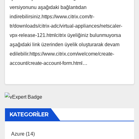
versiyonunu aşağıdaki bağlantıdan
indirebilirsiniz.https://www.citrix.com/tr-
tr/downloads/citrix-adc/virtual-appliances/netscaler-
vpx-release-121.htmlcitrix üyeliğiniz bulunmuyorsa
aşağıdaki link üzerinden üyelik oluşturarak devam
edilebilir.https://www.citrix.com/welcome/create-
account/create-account-form.html…
KATEGORILER
Azure
(14)